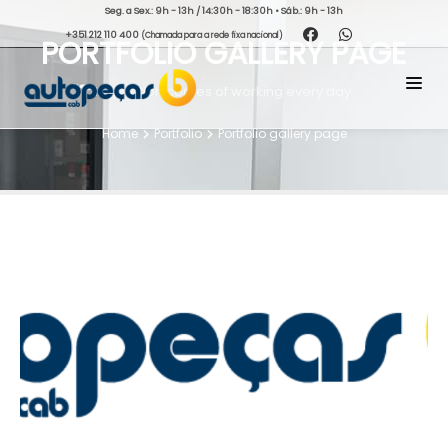
Seg. a Sex.: 9h - 13h / 14:30h - 18:30h • Sáb.: 9h - 13h
+351 212 110 400
(Chamada para a rede fixa nacional)
PORTFOLIO GALLERY PAGE
Inspiration comes of working every day.
Home
Portfolio
Portfolio gallery page