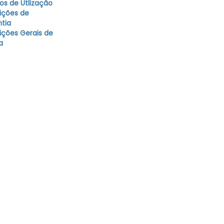
s de Utlização
ições de
tia
ções Gerais de
a