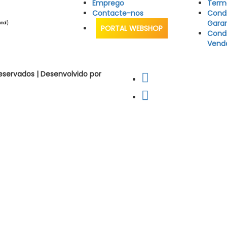
Emprego
Termo
Contacte-nos
Cond
Garan
onal)
PORTAL WEBSHOP
Condi
Vend
eservados | Desenvolvido por