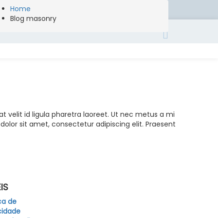
+351 212 110 400
(Chamada para a rede fixa nacional)
Home
Blog masonry
 velit id ligula pharetra laoreet. Ut nec metus a mi
olor sit amet, consectetur adipiscing elit. Praesent
IS
ica de
cidade