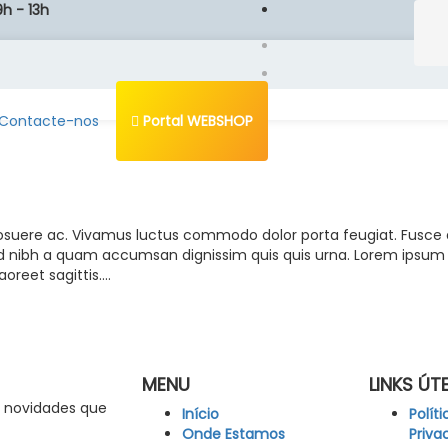
9h - 13h
Contacte-nos
Portal WEBSHOP
osuere ac. Vivamus luctus commodo dolor porta feugiat. Fusce at
 sed nibh a quam accumsan dignissim quis quis urna. Lorem ipsum d
aoreet sagittis.…
MENU
LINKS ÚTE
s novidades que
Início
Polít
Onde Estamos
Priva