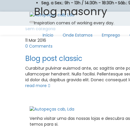
Seg. a Sex.: 9h - 13h / 14:30h - 18:30h • Sáb.: 
Blog masonry
Inspiration comes of working every day.
Sem categoria
Início
Onde Estamos
Emprego
11
Mar
2016
0
Comments
Blog post classic
Curabitur pulvinar euismod ante, ac sagittis ante p
ullamcorper hendrerit. Nulla facilisi. Pellentesque
id dolor dui, dapibus gravida elit. Donec consequat l
read more
Venha visitar uma das nossas lojas e descubra a
temos para si.