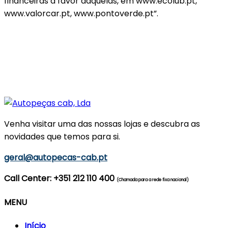
financeiras a favor daquelas, em www.ecolub.pt,
www.valorcar.pt, www.pontoverde.pt”.
Venha visitar uma das nossas lojas e descubra as
novidades que temos para si.
geral@autopecas-cab.pt
Call Center: +351 212 110 400
(Chamada para a rede fixa nacional)
MENU
Início