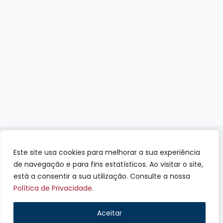
© 2022 AUTOPEÇAS CAB, LDA - TODOS OS DIREITOS RESERVADOS |
Este site usa cookies para melhorar a sua experiência
DESENVOLVIDO POR
ALIDATA
de navegação e para fins estatísticos. Ao visitar o site,
está a consentir a sua utilização. Consulte a nossa
Política de Privacidade
.
Aceitar