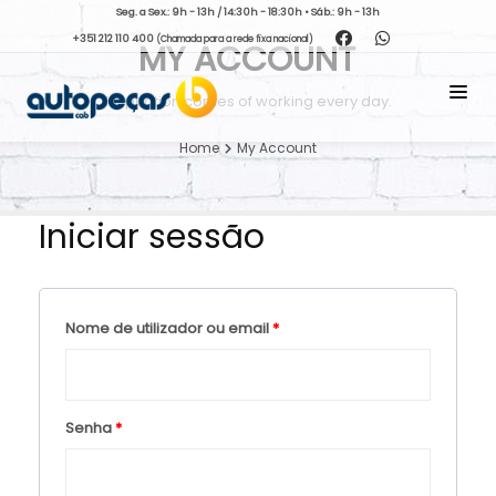
Seg. a Sex.: 9h - 13h / 14:30h - 18:30h • Sáb.: 9h - 13h
+351 212 110 400
(Chamada para a rede fixa nacional)
MY ACCOUNT
Inspiration comes of working every day.
Home
My Account
Iniciar sessão
Nome de utilizador ou email
*
Senha
*